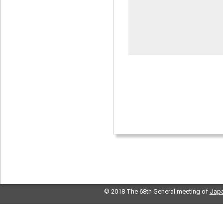
© 2018 The 68th General meeting of
Japa