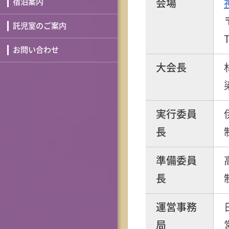
宿泊案内
会場
託児室のご案内
お問い合わせ
大会長
実行委員
長
準備委員
長
運営事務
局