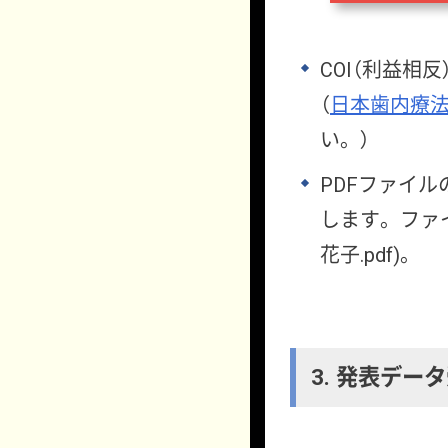
COI（利益相
（
日本歯内療法
い。）
PDFファイ
します。ファイ
花子.pdf)。
3. 発表デ