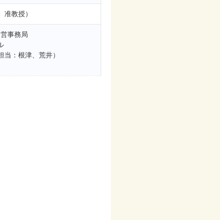
 准教授）
運営事務局
ル
担当：根津、荒井）