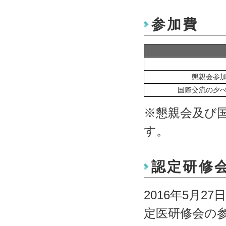
参加費
懇親会参加
国際交流の夕べ
※懇親会及び
す。
認定研修
2016年5月2
定医研修会の