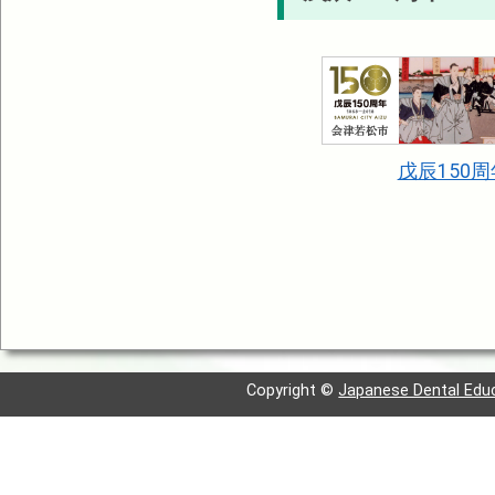
戊辰150周
Copyright ©
Japanese Dental Edu