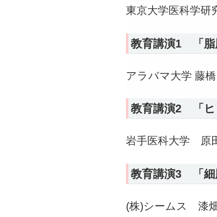
東京大学医科学研究
教育講演1 「
アラバマ大学 藤橋
教育講演2 「
岩手医科大学 原田
教育講演3 「
(株)シームス 漆畑