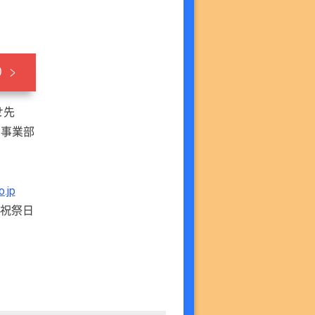
い）
せ先
ア事業部
.jp
・祝祭日