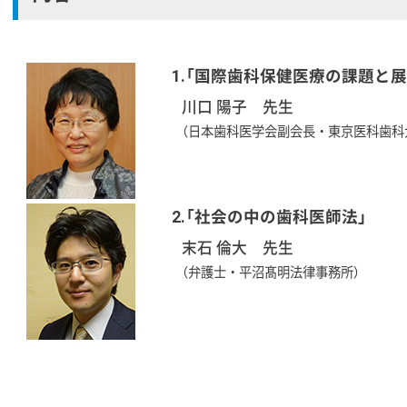
1.「国際歯科保健医療の課題と展
川口 陽子 先生
（日本歯科医学会副会長・東京医科歯科
2.「社会の中の歯科医師法」
末石 倫大 先生
（弁護士・平沼髙明法律事務所）