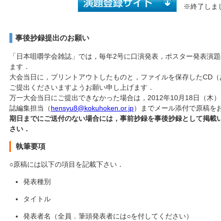
※終了しま
事後抄録提出のお願い
「日本咀嚼学会雑誌」では，毎年2号に口演発表，ポスター発表演
ます．
大会当日に，プリントアウトしたものと，ファイルを保存したCD（
ご提出くださいますようお願い申し上げます．
万一大会当日にご提出できなかった場合は，2012年10月18日（木
誌編集担当（
hensyu8@kokuhoken.or.jp
）までメール添付で原稿を
期日までにご送付のない場合には，事前抄録を事後抄録として掲載
さい．
執筆要項
○原稿には以下の項目を記載下さい．
発表種別
タイトル
発表者名（全員．筆頭発表者には○を付してください）