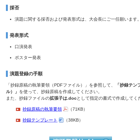
採否
演題に関する採否および発表形式は、大会長にご一任願います
発表形式
口演発表
ポスター発表
演題登録の手順
「抄録原稿の執筆要領（PDFファイル）」を参照して、
「抄録テンプ
ル）」
を使って、抄録原稿を作成してください。
また、抄録ファイルの
拡張子は.doc
として指定の書式で作成してく
抄録原稿の執筆要領
（71KB）
抄録テンプレート
（38KB）