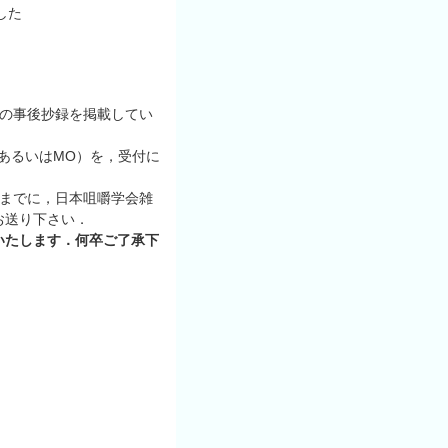
した
題の事後抄録を掲載してい
あるいはMO）を，受付に
）までに，日本咀嚼学会雑
お送り下さい．
いたします．何卒ご了承下