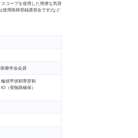
イスコープを使用した簡便な気管
(使用医師登録講習会です)など
科医療学会会員
、輪状甲状靭帯穿刺
、IO（骨髄路確保）