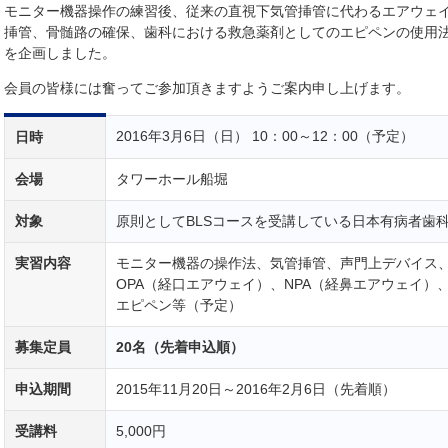
モニター機器操作の練習後、従来の直視下気管挿管に代わるエアウェ
挿管、骨髄路の確保、歯科における救急薬剤としてのエピペンの使用法
を企画しました。
会員の皆様には奮ってご参加頂きますようご案内申し上げます。
2016年3月6日（日） 10：00～12：00（予定）
日時
会場
タワーホール船堀
対象
原則としてBLSコースを受講している日本有病者歯
実習内容
モニター機器の操作法、気管挿管、声門上デバイス
OPA（経口エアウェイ）、NPA（経鼻エアウェイ）
エピペン等（予定）
募集定員
20名（先着申込順）
申込期間
2015年11月20日～2016年2月6日（先着順）
受講料
5,000円