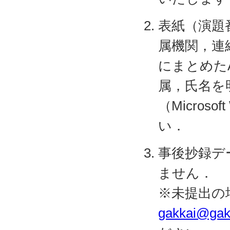
表紙（演題
属機関，連絡
にまとめた
属，氏名を
（Micros
い．
事後抄録デ
ません．
※未提出の
gakkai@gaku