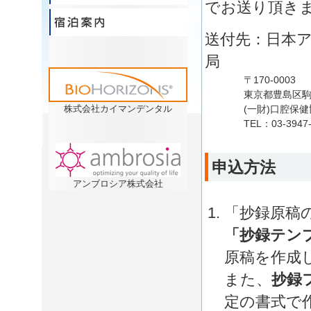
でお送り頂き
送付先：日本
局
〒170-0003
東京都豊島区駒込
株式会社カイマンデンタル
(一財)口腔保健
TEL：03-3947
申込方法
アンブロシア株式会社
「抄録原稿
「抄録テン
原稿を作成
また、
抄録フ
定の書式で