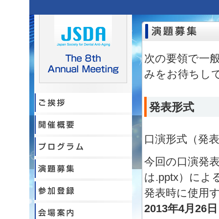
次の要領で一
みをお待ちし
発表形式
口演形式（発表
今回の口演発表はW
は.pptx）
発表時に使用
2013年4月26