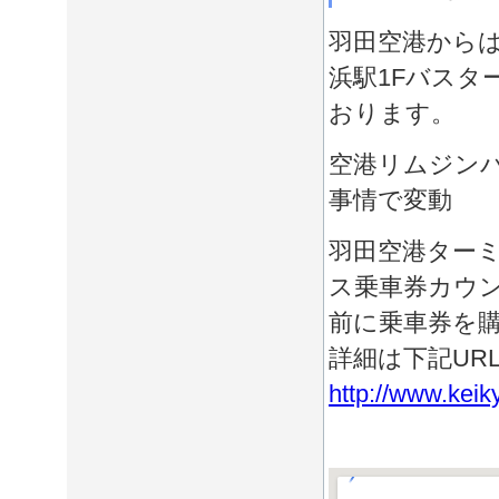
羽田空港から
浜駅1Fバスタ
おります。
空港リムジンバ
事情で変動
羽田空港ター
ス乗車券カウ
前に乗車券を
詳細は下記UR
http://www.keik