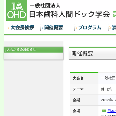
一般社団
大会名
テーマ
健口第一
会期
2013年
会場
日本