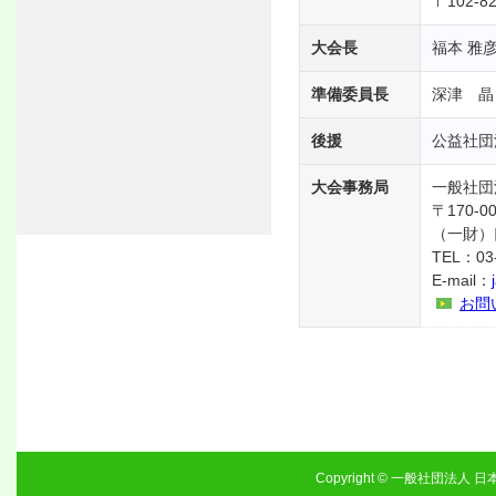
〒102-
大会長
福本 雅
準備委員長
深津 晶
後援
公益社団
大会事務局
一般社団
〒170-
（一財）
TEL：03
E-mail：
お問
Copyright © 一般社団法人 日本歯