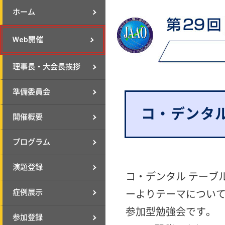
ホーム
Web開催
理事長・大会長挨拶
準備委員会
コ・デンタ
開催概要
プログラム
演題登録
コ・デンタル テーブ
症例展示
ーよりテーマについての
参加型勉強会です。
参加登録