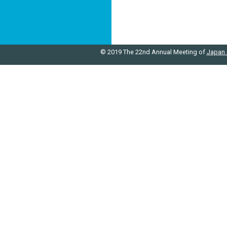
© 2019 The 22nd Annual Meeting of
Japan 