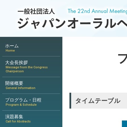
ホーム
Home
大会長挨拶
Message from the Congress
Chairperson
開催概要
General Information
タイムテーブル
プログラム・日程
Program & Schedule
演題募集
Call for Abstracts