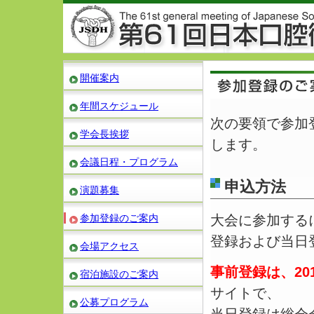
開催案内
年間スケジュール
次の要領で参加
学会長挨拶
します。
会議日程・プログラム
申込方法
演題募集
参加登録のご案内
大会に参加する
登録および当日
会場アクセス
事前登録は、201
宿泊施設のご案内
サイトで、
公募プログラム