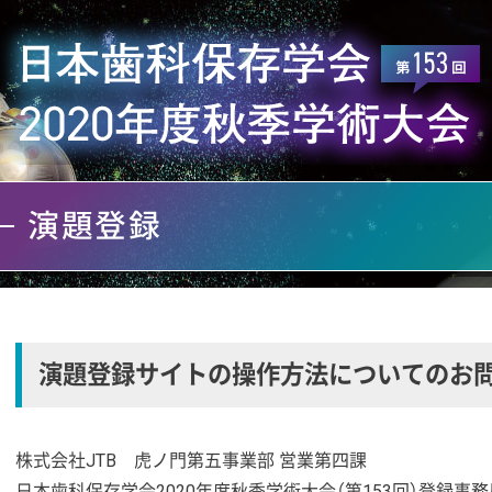
演題登録
演題登録サイトの操作方法についてのお
株式会社JTB 虎ノ門第五事業部 営業第四課
日本歯科保存学会2020年度秋季学術大会（第153回）登録事務