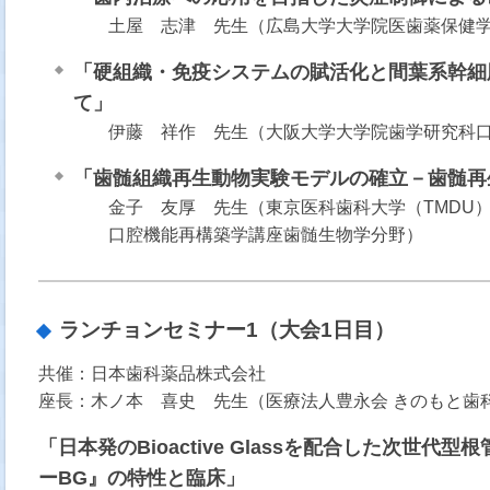
土屋 志津 先生（広島大学大学院医歯薬保健
「硬組織・免疫システムの賦活化と間葉系幹細
て」
伊藤 祥作 先生（大阪大学大学院歯学研究科
「歯髄組織再生動物実験モデルの確立－歯髄再
金子 友厚 先生
（東京医科歯科大学（TMDU
口腔機能再構築学講座歯髄生物学分野）
ランチョンセミナー1（大会1日目）
共催：日本歯科薬品株式会社
座長：木ノ本 喜史 先生（医療法人豊永会 きのもと歯
「日本発のBioactive Glassを配合した次世
ーBG』の特性と臨床」