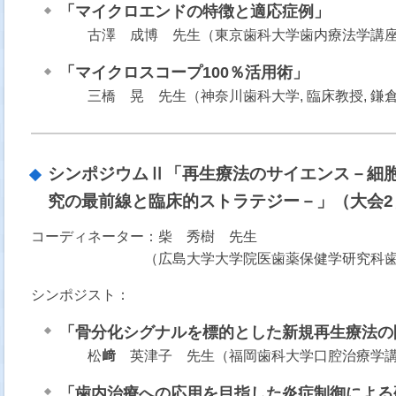
「マイクロエンドの特徴と適応症例」
古澤 成博 先生（東京歯科大学歯内療法学講
「マイクロスコープ100％活用術」
三橋 晃 先生（神奈川歯科大学, 臨床教授, 
シンポジウムⅡ「再生療法のサイエンス－細
究の最前線と臨床的ストラテジー－」（大会2
コーディネーター：柴 秀樹 先生
（広島大学大学院医歯薬保健学研究科
シンポジスト：
「骨分化シグナルを標的とした新規再生療法の
松
﨑
英津子 先生（福岡歯科大学口腔治療学講
「歯内治療への応用を目指した炎症制御による