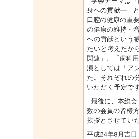
学会テーマは「
身への貢献—」
口腔の健康の重
の健康の維持・
への貢献という
たいと考えたか
関連」、「歯科
演としては「ア
た。それぞれの
いただく予定で
最後に、本総会
数の会員の皆様
挨拶とさせてい
平成24年8月吉日