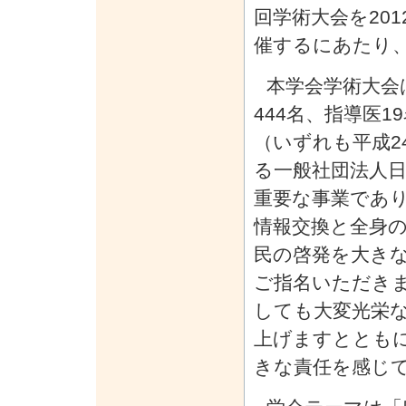
回学術大会を201
催するにあたり
本学会学術大会
444名、指導医1
（いずれも平成2
る一般社団法人
重要な事業であ
情報交換と全身
民の啓発を大き
ご指名いただき
しても大変光栄
上げますととも
きな責任を感じ