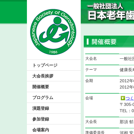
大会名
一般社
トップページ
テーマ
健康長
大会長挨拶
会期
2012
開催概要
2012
プログラム
会場
つく
〒305
演題登録
TEL：0
参加登録
大会長
那須 
会場案内
準備委員長
河相 